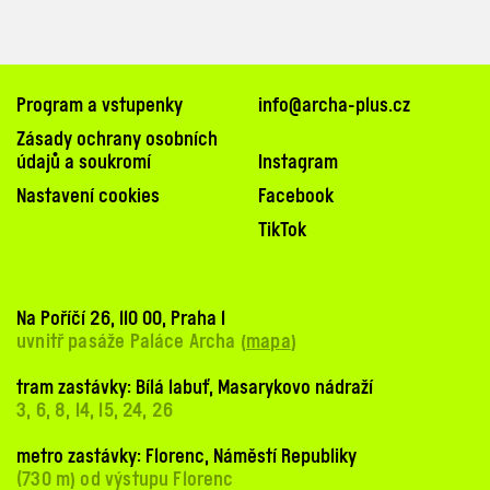
Program a vstupenky
info@archa-plus.cz
Zásady ochrany osobních
údajů a soukromí
Instagram
Nastavení cookies
Facebook
TikTok
Na Poříčí 26, 110 00, Praha 1
uvnitř pasáže Paláce Archa (
mapa
)
tram zastávky: Bílá labuť, Masarykovo nádraží
3, 6, 8, 14, 15, 24, 26
metro zastávky: Florenc, Náměstí Republiky
(730 m) od výstupu Florenc