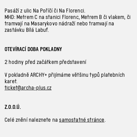
Pasáží z ulic Na
Poříčí či Na
Florenci.
MHD: Metrem
C na stanici Florenc, Metrem B či vlakem, či
tramvají na Masarykovo nádraží nebo tramvají na
zastávku Bílá Labuť.
OTEVÍRACÍ DOBA POKLADNY
2 hodiny před začátkem představení
V
pokladně ARCHY+ přijímáme většinu typů platebních
karet.
ticket@archa-plus.cz
Z.O.O.Ú.
Celé znění naleznete na
samostatné stránce
.