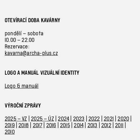
OTEVÍRACÍ DOBA KAVÁRNY
pondělí – sobota
10.00 – 22.00
Rezervace:
kavarna@archa-plus.cz
LOGO A MANUÁL VIZUÁLNÍ IDENTITY
Logo & manuál
VÝROČNÍ ZPRÁVY
2025 – VZ
|
2025 – ÚZ
|
2024
|
2023
|
2022
|
2021
|
2020
|
2019
|
2018
|
2017
|
2016
|
2015
|
2014
|
2013
|
2012
|
2011
|
2010