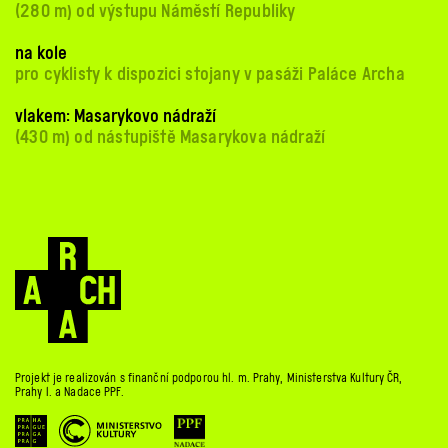
(280 m) od výstupu Náměstí Republiky
na kole
pro cyklisty k dispozici stojany v pasáži Paláce Archa
vlakem: Masarykovo nádraží
(430 m) od nástupiště Masarykova nádraží
Projekt je realizován s finanční podporou hl. m. Prahy, Ministerstva Kultury ČR,
Prahy 1. a Nadace PPF.