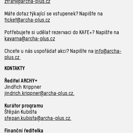
ztraty@archa-plus.cz
Máte dotaz týkající se vstupenek? Napište na
ticket@archa-plus.cz
Potřebujete si udělat rezervaci do KAFE+? Napište na
kavarna@archa-plus.cz
Chcete u nás uspořádat akci? Napište na
info@archa-
plus.cz
KONTAKTY
Ředitel ARCHY+
Jindřich Krippner
jindrich.krippner@archa-plus.cz.
Kurátor programu
Štěpán Kubišta
stepan.kubista@archa-plus.cz.
Finanční ředitelka