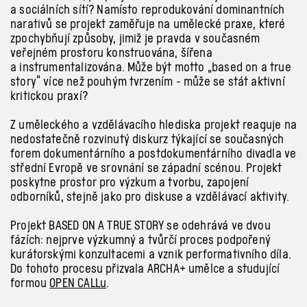
a sociálních sítí? Namísto reprodukování dominantních
narativů se projekt zaměřuje na umělecké praxe, které
zpochybňují způsoby, jimiž je pravda v současném
veřejném prostoru konstruována, šířena
a instrumentalizována. Může být motto „based on a true
story“ více než pouhým tvrzením - může se stát aktivní
kritickou praxí?
Z uměleckého a vzdělávacího hlediska projekt reaguje na
nedostatečně rozvinutý diskurz týkající se současných
forem dokumentárního a postdokumentárního divadla ve
střední Evropě ve srovnání se západní scénou. Projekt
poskytne prostor pro výzkum a tvorbu, zapojení
odborníků, stejně jako pro diskuse a vzdělávací aktivity.
Projekt BASED ON A TRUE STORY se odehrává ve dvou
fázích: nejprve výzkumný a tvůrčí proces podpořený
kurátorskými konzultacemi a vznik performativního díla.
Do tohoto procesu přizvala ARCHA+ umělce a studující
formou
OPEN CALLu
.