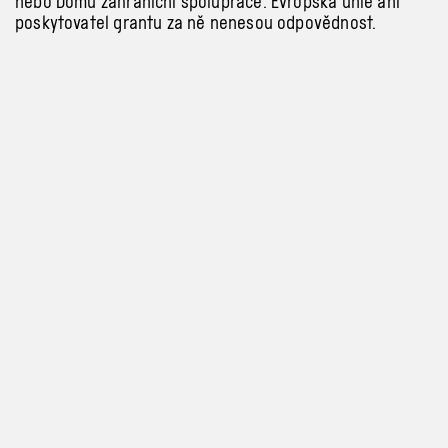
nebo Domu zahraniční spolupráce. Evropská unie ani
poskytovatel grantu za ně nenesou odpovědnost.
Partneři
NADCHÁZEJÍCÍ
Út 29 09, 20:00
Orin Rodriguez, Kirikou
Gueye: Titty Killer