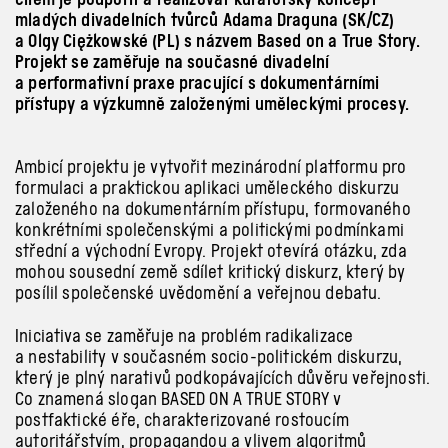
mladých divadelních tvůrců Adama Draguna (SK/CZ)
a Olgy Ciężkowské (PL) s názvem
Based on a True Story
.
Projekt se zaměřuje na současné divadelní
a performativní praxe pracující s dokumentárními
přístupy a výzkumně založenými uměleckými procesy.
Ambicí projektu je vytvořit mezinárodní platformu pro
formulaci a praktickou aplikaci uměleckého diskurzu
založeného na dokumentárním přístupu, formovaného
konkrétními společenskými a politickými podmínkami
střední a východní Evropy. Projekt otevírá otázku, zda
mohou sousední země sdílet kritický diskurz, který by
posílil společenské uvědomění a veřejnou debatu.
Iniciativa se zaměřuje na problém radikalizace
a nestability v současném socio-politickém diskurzu,
který je plný narativů podkopávajících důvěru veřejnosti.
Co znamená slogan
BASED ON A TRUE STORY
v
postfaktické éře, charakterizované rostoucím
autoritářstvím, propagandou a vlivem algoritmů