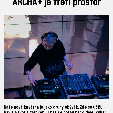
ARCHA+ je třetí prostor
Naše nová kavárna je jako druhý obývák. Zde se učíš,
bavíš a
tvoříš zároveň. U
nás se pořád něco děje! Vyber