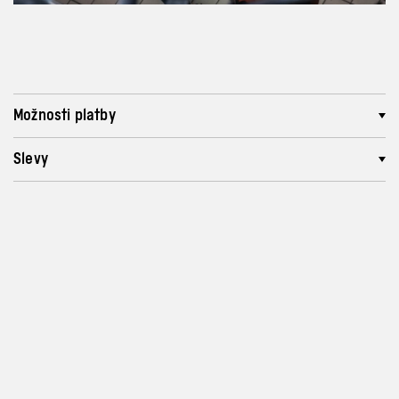
Možnosti platby
Slevy
Program a vstupenky
info@archa-plus.cz