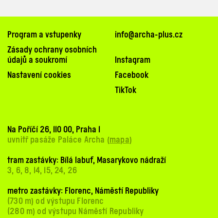
Program a vstupenky
info@archa-plus.cz
Zásady ochrany osobních
údajů a soukromí
Instagram
Nastavení cookies
Facebook
TikTok
Na Poříčí 26, 110 00, Praha 1
uvnitř pasáže Paláce Archa (
mapa
)
tram zastávky: Bílá labuť, Masarykovo nádraží
3, 6, 8, 14, 15, 24, 26
metro zastávky: Florenc, Náměstí Republiky
(730 m) od výstupu Florenc
(280 m) od výstupu Náměstí Republiky