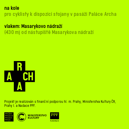
na kole
pro cyklisty k dispozici stojany v pasáži Paláce Archa
vlakem: Masarykovo nádraží
(430 m) od nástupiště Masarykova nádraží
Projekt je realizován s finanční podporou hl. m. Prahy, Ministerstva Kultury ČR,
Prahy 1. a Nadace PPF.