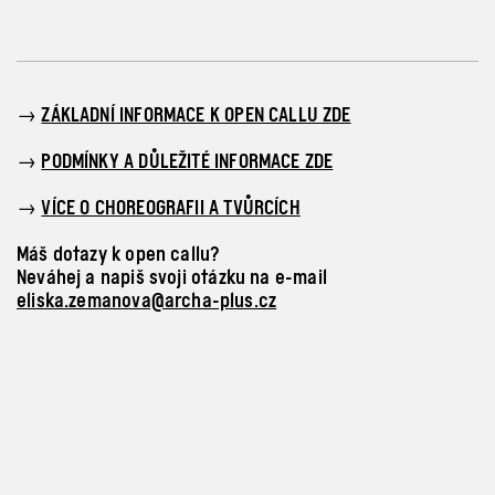
→
ZÁKLADNÍ INFORMACE K OPEN CALLU ZDE
→
PODMÍNKY A DŮLEŽITÉ INFORMACE ZDE
→
VÍCE O CHOREOGRAFII A TVŮRCÍCH
Máš dotazy k
open callu?
Neváhej a
napiš svoji otázku na
e-mail
eliska.zemanova@archa-plus.cz