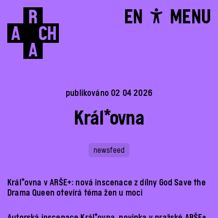
EN
MENU
publikováno 02 04 2026
Král*ovna
newsfeed
Král*ovna v ARŠE+: nová inscenace z dílny God Save the
Drama Queen otevírá téma žen u moci
Autorská inscenace Král*ovna, novinka v pražské ARŠE+,