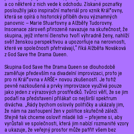
a co některé z nich vede k odchodu. Získané poznatky
posloužily jako inspirační materiál pro vznik
Král*ovny
,
která se opírá o historický příběh dvou významných
panovnic – Marie Stuartovny a Alžběty Tudorovny.
Inscenace zároveň přirozeně navazuje na skutečnost, že
skupina, jejíž interní členstvo tvoří výhradně ženy, nahlíží
svět ženskou perspektivou a upozorňuje na nerovnosti,
které ve společnosti přetrvávají,“
říká
Alžběta Nováková
z God Save the Drama Queen.
Skupina
God Save the Drama Queen
se dlouhodobě
zaměřuje především na divadelní improvizaci, proto je
pro ni
Král*ovna
v ARŠE+ novou zkušeností. Je totiž
pevně nazkoušená a prvky improvizace využívá pouze
jako jeden z výrazových prostředků. Tvůrci věří, že se jim
podaří na představení přilákat co nejširší spektrum
diváctva. „
Rády bychom oslovily političky a ukázaly jim,
že nám na zastoupení žen v politice skutečně záleží.
Stejně tak chceme oslovit mladé lidi – přejeme si, aby
vyrůstali ve společnosti, která jim nabízí rozmanité vzory
a ukazuje, že veřejný prostor může patřit všem bez