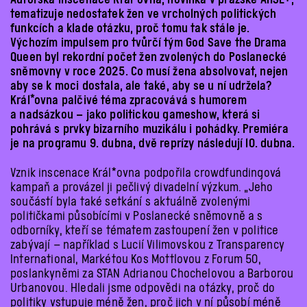
tematizuje nedostatek žen ve vrcholných politických
funkcích a klade otázku, proč tomu tak stále je.
Výchozím impulsem pro tvůrčí tým God Save the Drama
Queen byl rekordní počet žen zvolených do Poslanecké
sněmovny v roce 2025. Co musí žena absolvovat, nejen
aby se k moci dostala, ale také, aby se u ní udržela?
Král*ovna palčivé téma zpracovává s humorem
a nadsázkou – jako politickou gameshow, která si
pohrává s prvky bizarního muzikálu i pohádky. Premiéra
je na programu 9. dubna, dvě reprízy následují 10. dubna.
Vznik inscenace
Král*ovna
podpořila crowdfundingová
kampaň a provázel ji pečlivý divadelní výzkum.
„Jeho
součástí byla také setkání s aktuálně zvolenými
političkami působícími v Poslanecké sněmovně a s
odborníky, kteří se tématem zastoupení žen v politice
zabývají – například s Lucií Vilimovskou z Transparency
International, Markétou Kos Mottlovou z Forum 50,
poslankyněmi za STAN Adrianou Chochelovou a Barborou
Urbanovou. Hledali jsme odpovědi na otázky, proč do
politiky vstupuje méně žen, proč jich v ní působí méně