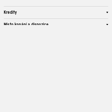
Kredity
Místo konání a dispozice
Proběhlé akce
Program a vstupenky
info@archa-plus.cz
Zásady ochrany osobních