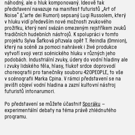
náhodný, ale o
hluk komponovaný. Ideově tak
představení navazuje na manifest futuristů „Art of
Noise“ (L'arte dei Rumori) sepsaný Lugi Russolem, který
v
hluku vidí především nové možnosti zvukového
prožitku, který není svázán omezeným rejstříkem zvuků
tradičních hudebních nástrojů. K
spolupráci v
tomto
projektu Sylva Šafková přizvala opět T.
Reindla (Omnion),
který na scéně za pomoci nahrávek i
živé produkce
vytvoří svoji verzi scénického hluku v
různých jeho
podobách. Industriální zvuky, údery do vodní hladiny ale
i
zvuky lidského těla, hlasy, tlukot srdce doprovodí
choreografii pro tanečníky souboru 420PEOPLE, to vše
v
scénografii Marka Cpina. V
rámci představení se na
jevišti objeví vodní hladina a
zazní kultovní nástroj
futuristů intonarumori.
Po představení se můžete účastnit
Sporáku
–
experimentální debaty na téma právě zhlédnutého
programu.