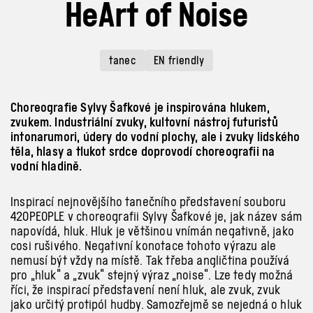
HeArt of Noise
tanec
EN friendly
Choreografie Sylvy Šafkové je inspirována hlukem,
zvukem. Industriální zvuky, kultovní nástroj futuristů
intonarumori, údery do vodní plochy, ale i zvuky lidského
těla, hlasy a tlukot srdce doprovodí choreografii na
vodní hladině.
Inspirací nejnovějšího tanečního představení souboru
420PEOPLE v
choreografii Sylvy Šafkové je, jak název sám
napovídá, hluk. Hluk je většinou vnímán negativně, jako
cosi rušivého. Negativní konotace tohoto výrazu ale
nemusí být vždy na místě. Tak třeba angličtina používá
pro „hluk“ a
„zvuk“ stejný výraz „noise“. Lze tedy možná
říci, že inspirací představení není hluk, ale zvuk, zvuk
jako určitý protipól hudby. Samozřejmě se nejedná o
hluk