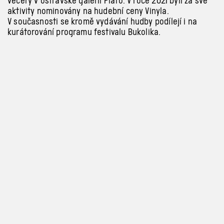
večery v ostravské galerii Plato. V roce 2021 byli za své
aktivity nominovány na hudební ceny Vinyla.
V současnosti se kromě vydávání hudby podílejí i na
kurátorování programu festivalu Bukolika.
Program a vstupenky
info@archa-plus.cz
Zásady ochrany osobních
údajů a soukromí
Instagram
Nastavení cookies
Facebook
TikTok