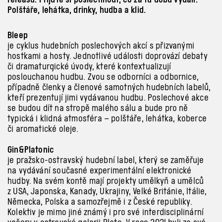
Polštáře, lehátka, drinky, hudba a klid.
Bleep
je cyklus hudebních poslechových akcí s
přizvanými
hostkami a
hosty. Jednotlivé události doprovází debaty
či dramaturgické úvody, které kontextualizují
poslouchanou hudbu. Zvou se odborníci a
odbornice,
případně členky a
členové samotných hudebních labelů,
kteří prezentují jimi vydávanou hudbu. Poslechové akce
se budou dít na stropě malého sálu a
bude pro ně
typická i
klidná atmosféra – polštáře, lehátka, koberce
či aromatické oleje.
Gin&Platonic
je pražsko-ostravský hudební label, který se zaměřuje
na vydávání současné experimentální elektronické
hudby. Na svém kontě mají projekty umělkyň a umělců
z USA, Japonska, Kanady, Ukrajiny, Velké Británie, Itálie,
Německa, Polska a samozřejmě i z České republiky.
Kolektiv je mimo jiné známý i pro své interdisciplinární