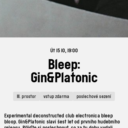
Út 15 10, 19:00
Bleep:
Gin&Platonic
III. prostor
vstup zdarma
poslechové sezení
Experimental deconstructed club electronica bleep
bloop. Gin&Platonic slaví šest let od prvního hudebního
releasu. Přijďte si poslechnout, co za tu dobu vydali.