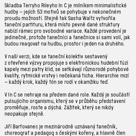
Skladba Terryho Rileyho In
C je milníkem minimalistické
hudby –
jejích 53 motivů se pohybuje v
nekonečném
proudu možností. Stejně tak Sasha Waltz vytvořila
taneční partituru, která místo pevně dané struktury
nabízí rámec pro svobodné variace. Každé provedení je
jedinečné, protože tanečníci a
tanečnice si sami volí, jak
budou reagovat na hudbu, prostor i
jeden na druhého.
V
naší verzi, kde se taneční kolektiv sestavený
z
otevřené výzvy propojuje s
elektronickou hudební fúzí
kapely mezi patry klid, se setkávají různorodé pohybové
kvality, rytmické vrstvy i
nečekaná ticha. Hierarchie mizí
– každý krok, každý tón se rodí v
okamžiku teď.
V
In
C se nehraje na předem dané role. Každý je součástí
pulsujícího organismu, který se v
průběhu představení
proměňuje, roste a
dýchá. Zážitek, který se nikdy
neopakuje stejně.
Jiří Bartovanec je mezinárodně uznávaný tanečník,
choreograf a
pedagog s
českými kořeny, a
hlavně člen