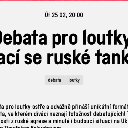
Út 25 02, 20:00
Debata pro loutky
ací se ruské tan
debata
loutky
ta pro loutky ostře a odvážně přináší unikátní formá
ta, ve kterém diváci neznají totožnost debatujících!
kosti z ruské agrese a minulé i budoucí situaci na Uk