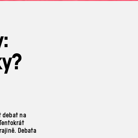
:
ky?
t debat na
 Tentokrát
rajině. Debata