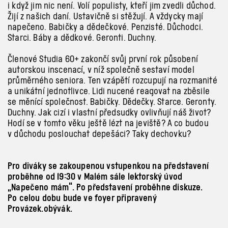
i
když jim nic není. Volí populisty, kteří jim zvedli důchod.
Žijí z
našich daní. Ustavičně si stěžují. A
vždycky mají
napečeno. Babičky a
dědečkové. Penzisté. Důchodci.
Starci. Báby a
dědkové. Geronti. Duchny.
Členové Studia 60+ zakončí svůj první rok působení
autorskou inscenací, v
níž společně sestaví model
průměrného seniora. Ten vzápětí rozcupují na rozmanité
a
unikátní jednotlivce. Lidi nucené reagovat na zběsile
se měnící společnost. Babičky. Dědečky. Starce. Geronty.
Duchny. Jak cizí i
vlastní předsudky ovlivňují náš život?
Hodí se v
tomto věku ještě lézt na jeviště? A
co budou
v
důchodu poslouchat depešáci? Taky dechovku?
Pro diváky se zakoupenou vstupenkou na představení
proběhne od 19:30 v
Malém sále lektorský úvod
„Napečeno mám“. Po představení proběhne diskuze.
Po celou dobu bude ve foyer připravený
Provázek.obývák.