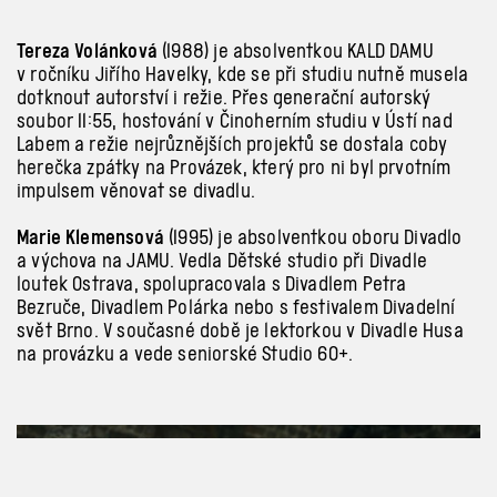
Tereza Volánková
(1988) je absolventkou KALD DAMU
v
ročníku Jiřího Havelky, kde se při studiu nutně musela
dotknout autorství i
režie. Přes generační autorský
soubor 11:55, hostování v
Činoherním studiu v
Ústí nad
Labem a
režie nejrůznějších projektů se dostala coby
herečka zpátky na Provázek, který pro ni byl prvotním
impulsem věnovat se divadlu.
Marie Klemensová
(1995) je absolventkou oboru Divadlo
a
výchova na JAMU. Vedla Dětské studio při Divadle
loutek Ostrava, spolupracovala s
Divadlem Petra
Bezruče, Divadlem Polárka nebo s
festivalem Divadelní
svět Brno. V
současné době je lektorkou v
Divadle Husa
na provázku a
vede seniorské Studio 60+.