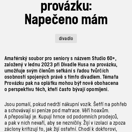
provázku:
Napečeno mám
divadlo
Amatérský soubor pro seniory s názvem Studio 60+,
založený v lednu 2023 při Divadle Husa na provázku,
umožňuje svým členům setkání s řadou tvůrčích
osobností spojených právě s tímto divadlem. Témata
Provázku pak na oplátku mohou být nově obohacena
o perspektivu těch, kteří často bývají opomíjeni.
Jsou pomalí, pokud nedrží nákupní vozík. Šetří na pohřeb
a
schovávají si peníze pod matrace. Věří hoaxům.
A
přeposílají je. Kupují hrnce od podomních prodejců,
a
pak v
nich nevaří, aby se nezničily. Žijí v
izolaci a
zpoza
záclony kritizují to, jak žijí ostatní. Chodí k
doktorovi,