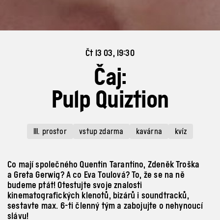
Čt 13 03, 19:30
Čaj:
Pulp Quiztion
III. prostor
vstup zdarma
kavárna
kvíz
Co mají společného Quentin Tarantino, Zdeněk Troška
a Greta Gerwig? A co Eva Toulová? To, že se na ně
budeme ptát! Otestujte svoje znalosti
kinematografických klenotů, bizárů i soundtracků,
sestavte max. 6-ti členný tým a zabojujte o nehynoucí
slávu!