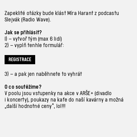
Zapeklité otázky bude klást Míra Harant z
podcastu
Slejvák (Radio Wave).
Jak se
přihlásit?
1) –
vytvoř tým (max 6 lidí)
2) – vyplň tenhle formulář:
REGISTRACE
3) – a
pak jen naběhnete to vyhrát
O
co soutěžíme?
V
poolu jsou vstupenky na akce v ARŠE+ (divadlo
i koncerty), poukazy na kafe do naší kavárny a
možná
„další hodnotné ceny", lol!!!