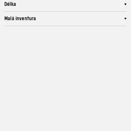
Délka
Malá inventura
Program a vstupenky
info@archa-plus.cz
Zásady ochrany osobních
údajů a soukromí
Instagram
Nastavení cookies
Facebook
TikTok