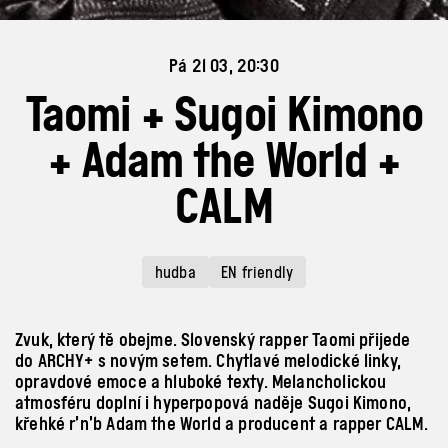
Pá 21 03, 20:30
Taomi + Sugoi Kimono
+ Adam the World +
CALM
hudba
EN friendly
Zvuk, který tě obejme. Slovenský rapper Taomi přijede
do ARCHY+ s novým setem. Chytlavé melodické linky,
opravdové emoce a hluboké texty. Melancholickou
atmosféru doplní i hyperpopová naděje Sugoi Kimono,
křehké r’n’b Adam the World a producent a rapper CALM.