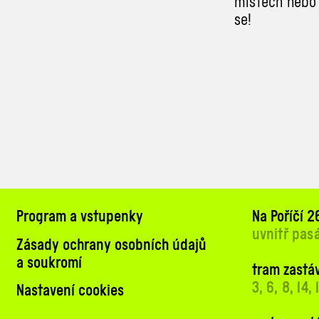
místech nebo 
se!
Program a vstupenky
Na Poříčí 26
uvnitř pas
Zásady ochrany osobních údajů
a soukromí
tram zastáv
3, 6, 8, 14,
Nastavení cookies