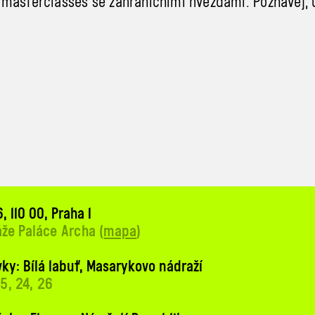
masterclasses se zahraničními hvězdami. Poznávej, uč
, 110 00, Praha 1
áže Paláce Archa (
mapa
)
ky: Bílá labuť, Masarykovo nádraží
 15, 24, 26