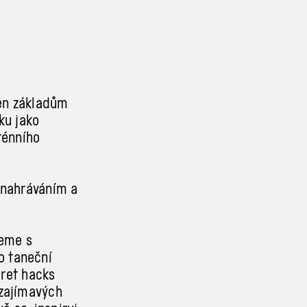
jen základům
ku jako
rénního
 nahráváním a
jeme s
o taneční
cret hacks
 zajímavých