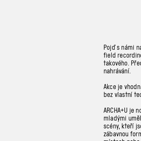
Pojď s námi n
field recordi
takového. Pře
nahrávání.
Akce je vhodn
bez vlastní t
ARCHA+U je no
mladými umělc
scény, kteří j
zábavnou form