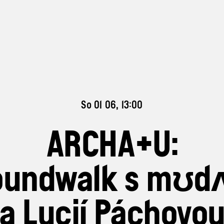
So 01 06, 13:00
ARCHA+U:
oundwalk s mʊdʌ
a Lucií Páchovo