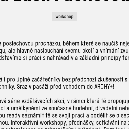
workshop
a poslechovou procházku, během které se naučíš ne
ngu, ale hlavně naslouchání svému okolí a vnímání zvu
dstavíme si práci s nahrávadly a základní principy te
á i pro úplné začátečníky bez předchozí zkušenosti s
echniky. Sraz v pasáži před vchodem do ARCHY+!
vá série vzdělávacích akcí, v rámci které tě propoju
i a umělkyněmi ze současné hudební, divadelní neb
sou ready seznámit tě se svojí prací a podělit se o se
ou. Interaktivní workshopy, přednášky, setkávání na