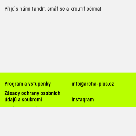
Přijď s
námi fandit, smát se a
kroutit očima!
Program a vstupenky
info@archa-plus.cz
Zásady ochrany osobních
údajů a soukromí
Instagram
Nastavení cookies
Facebook
TikTok