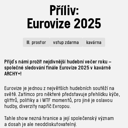
Příliv:
Eurovize 2025
III. prostor
vstup zdarma
kavárna
Přijď s námi prožít nejdivnější hudební večer roku –
společné sledování finále Eurovize 2025 v kavárně
ARCHY+!
Eurovize je jednou z
největších hudebních soutěží na
světě. Zatímco pro některé představuje přehlídku kýče,
glittrů, politiky a
i
WTF momentů, pro jiné je oslavou
hudby, diverzity napříč Evropou.
Tahle show nezná hranice a
její společenský význam
a
dosah je ale neoddiskutovatelný.