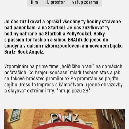
film
III. prostor
vstup zdarma
Je čas zužitkovat a oprášit všechny ty hodiny strávené
nad panenkami a na StarDoll. Je čas zužitkovat ty
hodiny nahrané na StarDoll a PollyPocket. Holky
s passion for fashion a silnou BRATitude jedou do
Londýna v dalším nízkorozpočtovém animovaném bijáku
Bratz: Rock Angelz.
Vzpomínání na prime time „holčičího hraní” na domácích
počítačích. Co hrajou současní mladí fashionistas a
jak
se takové hráčstvo proměnilo? Po promítání se pojďte
sejít u
Dress to Impress s
kámoštvem u
jedné obrazovky
a
slayovat extrémní fity. *hituje pózu 28*