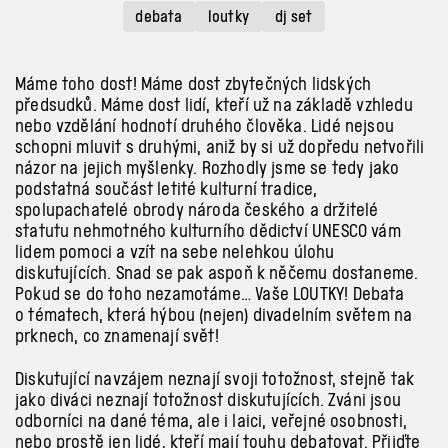
debata
loutky
dj set
Máme toho dost! Máme dost zbytečných lidských
předsudků. Máme dost lidí, kteří už na základě vzhledu
nebo vzdělání hodnotí druhého člověka. Lidé nejsou
schopni mluvit s druhými, aniž by si už dopředu netvořili
názor na jejich myšlenky. Rozhodly jsme se tedy jako
podstatná součást letité kulturní tradice,
spolupachatelé obrody národa českého a držitelé
statutu nehmotného kulturního dědictví UNESCO vám
lidem pomoci a vzít na sebe nelehkou úlohu
diskutujících. Snad se pak aspoň k něčemu dostaneme.
Pokud se do toho nezamotáme… Vaše LOUTKY! Debata
o tématech, která hýbou (nejen) divadelním světem na
prknech, co znamenají svět!
Diskutující navzájem neznají svoji totožnost, stejně tak
jako diváci neznají totožnost diskutujících. Zváni jsou
odborníci na dané téma, ale i laici, veřejné osobnosti,
nebo prostě jen lidé, kteří mají touhu debatovat. Přijďte