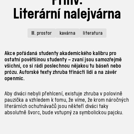
Literární nalejvárna
III. prostor
kavárna
literatura
Akce pořádaná studenty akademického kalibru pro
ostatní povětšinou studenty – zvaní jsou samozřejmě
všichni, co si rádi poslechnou nějakou tu báseň nebo
prózu. Autorské texty zhruba třinácti lidí a na závěr
openmic.
Aby diváci nebyli přehlcení, existuje zhruba v
polovině
pauzička a
vzhledem k
tomu, že víme, že krom náročných
literárních ochutnávačů jsou někteří diváci taky
absolutně švorc, bude vstupný za symbolickou pajcku.