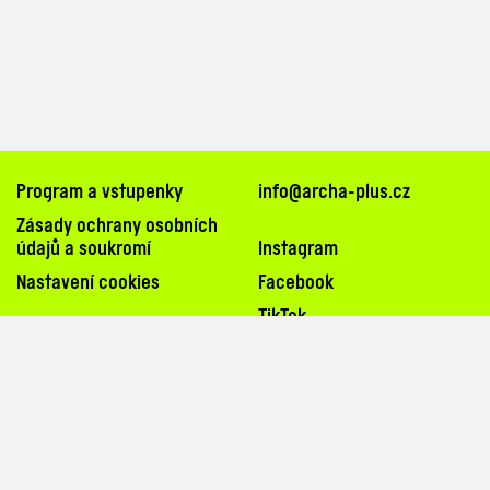
Program a vstupenky
info@archa-plus.cz
Zásady ochrany osobních
údajů a soukromí
Instagram
Nastavení cookies
Facebook
TikTok
Na Poříčí 26, 110 00, Praha 1
uvnitř pasáže Paláce Archa (
mapa
)
tram zastávky: Bílá labuť, Masarykovo nádraží