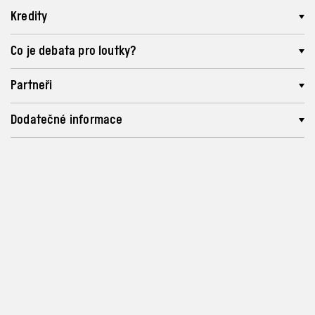
Kredity
Co je debata pro loutky?
Partneři
Dodatečné informace
Program a vstupenky
info@archa-plus.cz