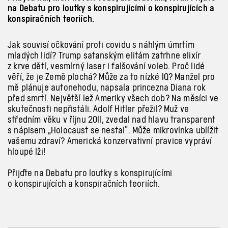
na Debatu pro loutky s konspirujícími o konspirujících a
konspiračních teoriích.
Jak souvisí očkování proti covidu s náhlým úmrtím
mladých lidí? Trump satanským elitám zatrhne elixír
z krve dětí, vesmírný laser i falšování voleb. Proč lidé
věří, že je Země plochá? Může za to nízké IQ? Manžel pro
mě plánuje autonehodu, napsala princezna Diana rok
před smrtí. Největší lež Ameriky všech dob? Na měsíci ve
skutečnosti nepřistáli. Adolf Hitler přežil? Muž ve
středním věku v říjnu 2011, zvedal nad hlavu transparent
s nápisem „Holocaust se nestal“. Může mikrovlnka ublížit
vašemu zdraví? Americká konzervativní pravice vypráví
hloupé lži!
Přijďte na Debatu pro loutky s konspirujícími
o konspirujících a konspiračních teoriích.