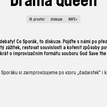
III. prostor
diskuze
KAFE+
 debaty! Co Sporák, to diskuze. Pojďte s námi po pře
tý zážitek, restovat souvislosti a kořenit způsoby po
okrát o improvizačním formátu souboru God Save th
Sporáku si zaimprovizujeme po vzoru „dadaistek” i k
ovizace. Budeme si hrát se slovy podobně jako God 
Společně budeme stříhat, lepit, vytvářet a objevovat
ákoutí starých novin, časopisů či grafik a hledat slo
náš zážitek.