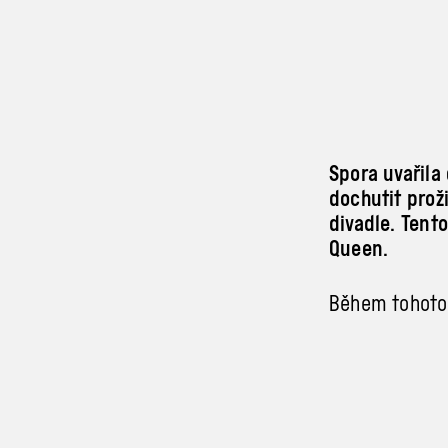
Spora uvařila
dochutit proži
divadle. Tent
Queen.
Během tohoto 
chaosu a impr
Drama Queen. 
prozkoumávat z
za nás popíší 