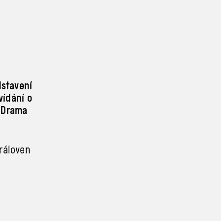
dstavení
vídání o
e Drama
ráloven
Save the
 významy,
va, která