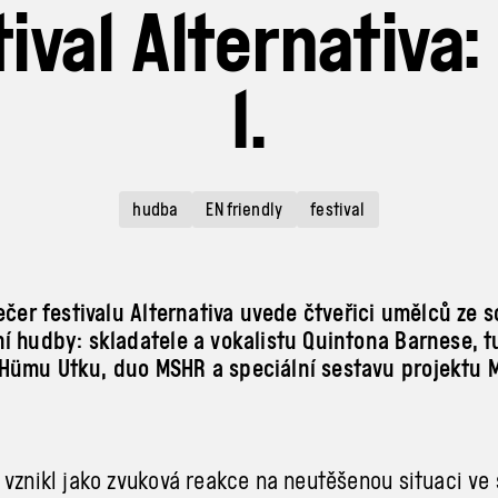
tival Alternativa:
1.
hudba
EN friendly
festival
večer festivalu Alternativa uvede čtveřici umělců ze 
í hudby: skladatele a vokalistu Quintona Barnese, 
Hümu Utku, duo MSHR a speciální sestavu projektu 
 vznikl jako zvuková reakce na neutěšenou situaci ve 