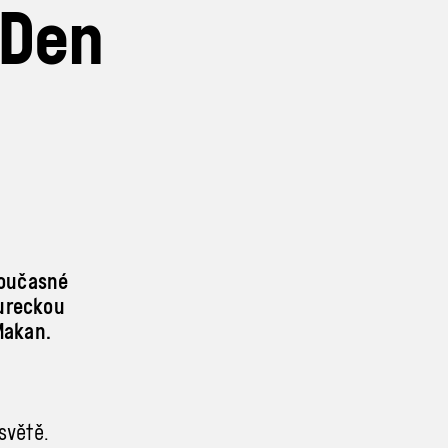
 Den
současné
tureckou
Makan.
světě.