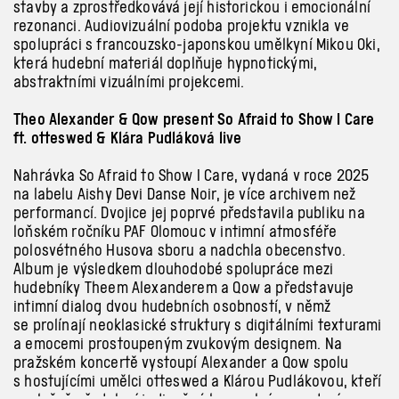
stavby a zprostředkovává její historickou i emocionální
rezonanci. Audiovizuální podoba projektu vznikla ve
spolupráci s francouzsko-japonskou umělkyní Mikou Oki,
která hudební materiál doplňuje hypnotickými,
abstraktními vizuálními projekcemi.
Theo Alexander & Qow present So Afraid to Show I Care
ft. otteswed & Klára Pudláková live
Nahrávka So Afraid to Show I Care, vydaná v roce 2025
na labelu Aishy Devi Danse Noir, je více archivem než
performancí. Dvojice jej poprvé představila publiku na
loňském ročníku PAF Olomouc v intimní atmosféře
polosvétného Husova sboru a nadchla obecenstvo.
Album je výsledkem dlouhodobé spolupráce mezi
hudebníky Theem Alexanderem a Qow a představuje
intimní dialog dvou hudebních osobností, v němž
se prolínají neoklasické struktury s digitálními texturami
a emocemi prostoupeným zvukovým designem. Na
pražském koncertě vystoupí Alexander a Qow spolu
s hostujícími umělci otteswed a Klárou Pudlákovou, kteří