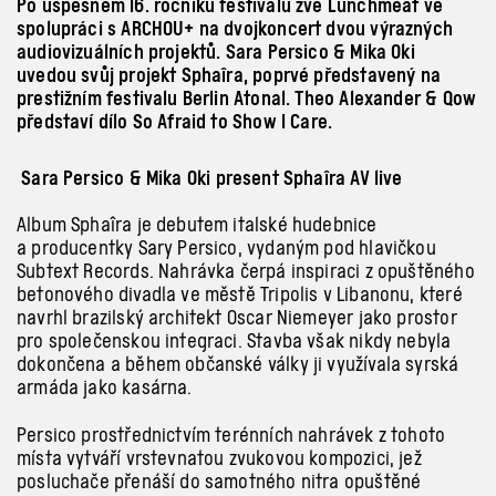
Po úspěšném 16. ročníku festivalu zve Lunchmeat ve
spolupráci s ARCHOU+ na dvojkoncert dvou výrazných
audiovizuálních projektů. Sara Persico & Mika Oki
uvedou svůj projekt Sphaîra, poprvé představený na
prestižním festivalu Berlin Atonal. Theo Alexander & Qow
představí dílo So Afraid to Show I Care.
Sara Persico & Mika Oki present Sphaîra AV live
Album Sphaîra je debutem italské hudebnice
a producentky Sary Persico, vydaným pod hlavičkou
Subtext Records. Nahrávka čerpá inspiraci z opuštěného
betonového divadla ve městě Tripolis v Libanonu, které
navrhl brazilský architekt Oscar Niemeyer jako prostor
pro společenskou integraci. Stavba však nikdy nebyla
dokončena a během občanské války ji využívala syrská
armáda jako kasárna.
Persico prostřednictvím terénních nahrávek z tohoto
místa vytváří vrstevnatou zvukovou kompozici, jež
posluchače přenáší do samotného nitra opuštěné