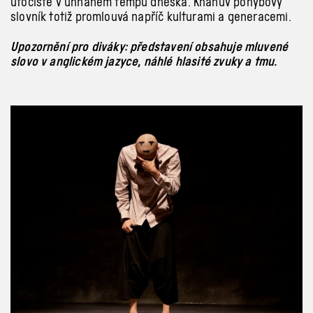
útočiště v uhnaném tempu dneška. Khanův pohybový
slovník totiž promlouvá napříč kulturami a generacemi.
Upozornění pro diváky: představení obsahuje mluvené
slovo v anglickém jazyce, náhlé hlasité zvuky a tmu.
Previous
Next