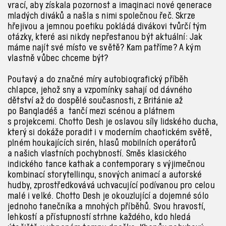
vrací, aby získala pozornost a imaginaci nové generace
mladých diváků a našla s nimi společnou řeč. Skrze
hřejivou a jemnou poetiku pokládá divákovi tvůrčí tým
otázky, které asi nikdy nepřestanou být aktuální: Jak
máme najít své místo ve světě? Kam patříme? A kým
vlastně vůbec chceme být?
Poutavý a do značné míry autobiografický příběh
chlapce, jehož sny a vzpomínky sahají od dávného
dětství až do dospělé současnosti, z Británie až
po Bangladéš a tančí mezi scénou a plátnem
s projekcemi. Chotto Desh je oslavou síly lidského ducha,
který si dokáže poradit i v moderním chaotickém světě,
plném houkajících sirén, hlasů mobilních operátorů
a našich vlastních pochybností. Směs klasického
indického tance kathak a contemporary s výjimečnou
kombinací storytellingu, snových animací a autorské
hudby, zprostředkovává uchvacující podívanou pro celou
malé i velké. Chotto Desh je okouzlující a dojemné sólo
jednoho tanečníka a mnohých příběhů. Svou hravostí,
lehkostí a přístupností strhne každého, kdo hledá