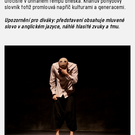
útočiště v uhnaném tempu dneška. Khanův pohybový
slovník totiž promlouvá napříč kulturami a generacemi.
Upozornění pro diváky: představení obsahuje mluvené
slovo v anglickém jazyce, náhlé hlasité zvuky a tmu.
Previous
Next