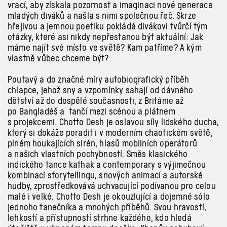
vrací, aby získala pozornost a imaginaci nové generace
mladých diváků a našla s nimi společnou řeč. Skrze
hřejivou a jemnou poetiku pokládá divákovi tvůrčí tým
otázky, které asi nikdy nepřestanou být aktuální: Jak
máme najít své místo ve světě? Kam patříme? A kým
vlastně vůbec chceme být?
Poutavý a do značné míry autobiografický příběh
chlapce, jehož sny a vzpomínky sahají od dávného
dětství až do dospělé současnosti, z Británie až
po Bangladéš a tančí mezi scénou a plátnem
s projekcemi. Chotto Desh je oslavou síly lidského ducha,
který si dokáže poradit i v moderním chaotickém světě,
plném houkajících sirén, hlasů mobilních operátorů
a našich vlastních pochybností. Směs klasického
indického tance kathak a contemporary s výjimečnou
kombinací storytellingu, snových animací a autorské
hudby, zprostředkovává uchvacující podívanou pro celou
malé i velké. Chotto Desh je okouzlující a dojemné sólo
jednoho tanečníka a mnohých příběhů. Svou hravostí,
lehkostí a přístupností strhne každého, kdo hledá