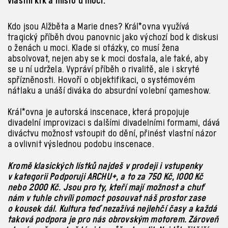
vlastní krk a místo u moci.
Kdo jsou Alžběta a Marie dnes? Král*ovna využívá
tragický příběh dvou panovnic jako výchozí bod k diskusi
o ženách u moci. Klade si otázky, co musí žena
absolvovat, nejen aby se k moci dostala, ale také, aby
se u ní udržela. Vypráví příběh o rivalitě, ale i skryté
spřízněnosti. Hovoří o objektifikaci, o systémovém
nátlaku a unáší diváka do absurdní volební gameshow.
Král*ovna je autorská inscenace, která propojuje
divadelní improvizaci s dalšími divadelními formami, dává
diváctvu možnost vstoupit do dění, přinést vlastní názor
a ovlivnit výslednou podobu inscenace.
Kromě klasických lístků najdeš v prodeji i vstupenky
v kategorii Podporuji ARCHU+, a to za 750 Kč, 1000 Kč
nebo 2000 Kč. Jsou pro ty, kteří mají možnost a chuť
nám v tuhle chvíli pomoct posouvat náš prostor zase
o kousek dál. Kultura teď nezažívá nejlehčí časy a každá
taková podpora je pro nás obrovským motorem. Zároveň