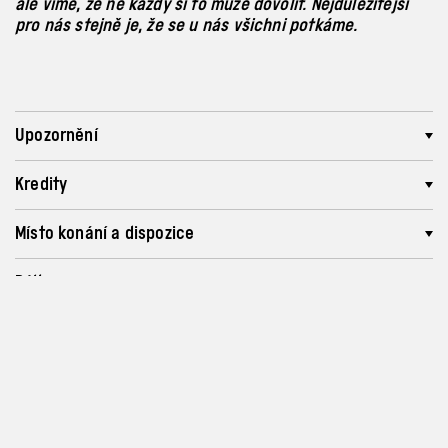
ale víme, že ne každý si to může dovolit. Nejdůležitější
pro nás stejně je, že se u nás všichni potkáme.
Upozornění
Kredity
Místo konání a dispozice
Délka
Doporučený věk
Partneři
Proběhlé akce