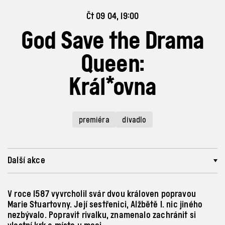
Čt 09 04, 19:00
God Save the Drama
Queen:
Král*ovna
premiéra
divadlo
Další akce
V roce 1587 vyvrcholil svár dvou královen popravou
Marie Stuartovny. Její sestřenici, Alžbětě I. nic jiného
nezbývalo. Popravit rivalku, znamenalo zachránit si