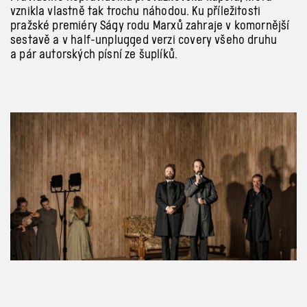
vznikla vlastně tak trochu náhodou. Ku příležitosti
pražské premiéry Ságy rodu Marxů zahraje v
komornější
sestavě a
v
half-unplugged verzi covery všeho druhu
a
pár autorských písní ze
šuplík
ů.
Previous
Next