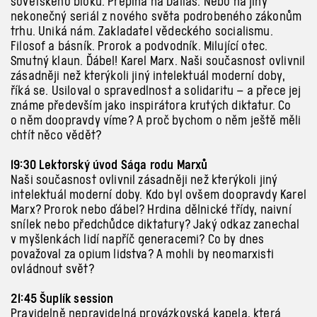
sovětského bloku. Přepíná na Dallas. Nebo na jiný
nekonečný seriál z
nového světa podrobeného zákonům
trhu. Uniká nám. Zakladatel vědeckého socialismu.
Filosof a
básník. Prorok a
podvodník. Milující otec.
Smutný klaun. Ďábel! Karel Marx. Naši současnost ovlivnil
zásadněji než kterýkoli jiný intelektuál moderní doby,
říká se. Usiloval o
spravedlnost a
solidaritu – a
přece jej
známe především jako inspirátora krutých diktatur. Co
o
něm doopravdy víme? A
proč bychom o
něm ještě měli
chtít něco vědět?
19:30 Lektorský úvod Sága rodu Marxů
Naši současnost ovlivnil zásadněji než kterýkoli jiný
intelektuál moderní doby. Kdo byl ovšem doopravdy Karel
Marx? Prorok nebo ďábel? Hrdina dělnické třídy, naivní
snílek nebo předchůdce diktatury? Jaký odkaz zanechal
v
myšlenkách lidí napříč generacemi? Co by dnes
považoval za opium lidstva? A
mohli by neomarxisti
ovládnout svět?
21:45
Šuplík
session
Pravidelně nepravidelná provázkovská kapela, která