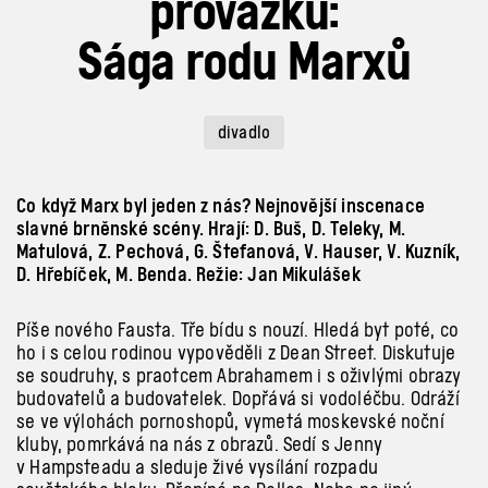
provázku:
Sága rodu Marxů
divadlo
Co když Marx byl jeden z nás? Nejnovější inscenace
slavné brněnské scény. Hrají: D. Buš, D. Teleky, M.
Matulová, Z. Pechová, G. Štefanová, V. Hauser, V. Kuzník,
D. Hřebíček, M. Benda. Režie: Jan Mikulášek
Píše nového Fausta. Tře bídu s
nouzí. Hledá byt poté, co
ho i
s
celou rodinou vypověděli z
Dean Street. Diskutuje
se soudruhy, s
praotcem Abrahamem i
s
oživlými obrazy
budovatelů a
budovatelek. Dopřává si vodoléčbu. Odráží
se ve výlohách pornoshopů, vymetá moskevské noční
kluby, pomrkává na nás z
obrazů. Sedí s
Jenny
v
Hampsteadu a
sleduje živé vysílání rozpadu