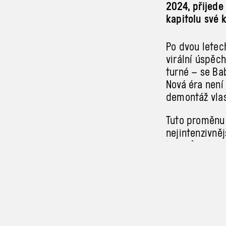
2024, přijede
kapitolu své k
Po dvou letec
virální úspě
turné – se Ba
Nová éra není 
demontáž vlas
Tuto proměnu 
nejintenzivněj
kořenům, které
stylovou změn
sobě samému
V textech Mar
svůj vztah k 
obavy z promě