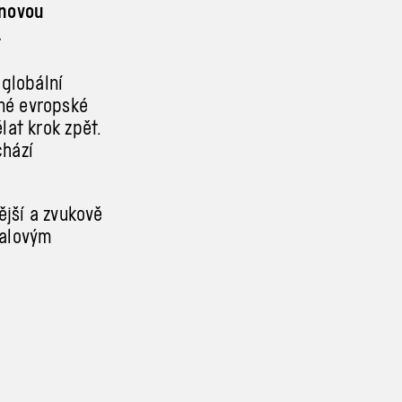
 novou
.
 globální
né evropské
at krok zpět.
chází
ější a zvukově
talovým
není jen
jné varování
a zpochybňuje
odhaluje
rchnosti