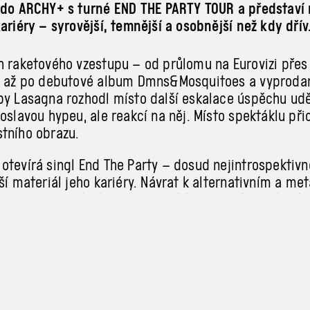
 do ARCHY+ s turné END THE PARTY TOUR a představí
ariéry – syrovější, temnější a osobnější než kdy dřív
h raketového vzestupu – od průlomu na Eurovizi přes
ch až po debutové album Dmns&Mosquitoes a vyproda
by Lasagna rozhodl místo další eskalace úspěchu uděl
oslavou hypeu, ale reakcí na něj. Místo spektáklu při
tního obrazu.
otevírá singl End The Party – dosud nejintrospektivn
ší materiál jeho kariéry. Návrat k alternativním a me
 formovaly jeho hudební identitu už od školních let, 
ou, ale osobní konfrontací. Skladba působí jako veře
.
ko otevřeně reflektuje zhoršující se psychický stav 
úspěchu, materialismu i vlastnímu egu. End The Party 
ny v to, čemu se dříve vysmíval – megalomanii, pov