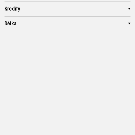
Kredity
Délka
Partneři
Program a vstupenky
info@archa-plus.cz
Zásady ochrany osobních
údajů a soukromí
Instagram