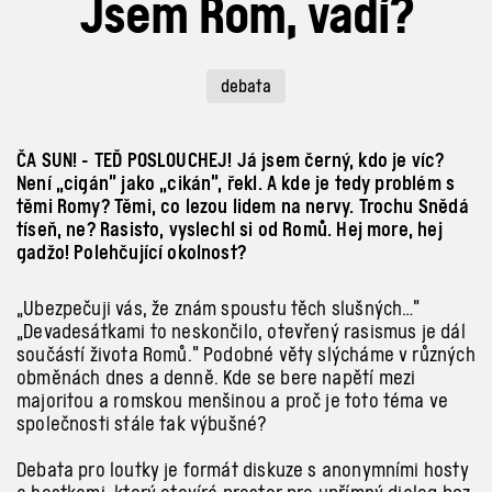
Jsem Rom, vadí?
debata
ČA SUN! - TEĎ POSLOUCHEJ! Já jsem černý, kdo je víc?
Není „cigán” jako „cikán”, řekl. A kde je tedy problém s
těmi Romy? Těmi, co lezou lidem na nervy. Trochu Snědá
tíseň, ne? Rasisto, vyslechl si od Romů. Hej more, hej
gadžo! Polehčující okolnost?
„Ubezpečuji vás, že znám spoustu těch slušných…”
„Devadesátkami to neskončilo, otevřený rasismus je dál
součástí života Romů.” Podobné věty slýcháme v různých
obměnách dnes a denně. Kde se bere napětí mezi
majoritou a romskou menšinou a proč je toto téma ve
společnosti stále tak výbušné?
Debata pro loutky je formát diskuze s anonymními hosty