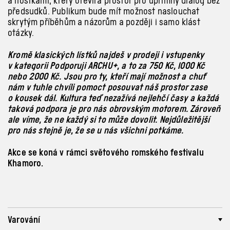
a hostkami, který otevírá prostor pro upřímný dialog bez
předsudků. Publikum bude mít možnost naslouchat
skrytým příběhům a názorům a později i samo klást
otázky.
Kromě klasických lístků najdeš v prodeji i vstupenky
v kategorii Podporuji ARCHU+, a to za 750 Kč, 1000 Kč
nebo 2000 Kč. Jsou pro ty, kteří mají možnost a chuť
nám v tuhle chvíli pomoct posouvat náš prostor zase
o kousek dál. Kultura teď nezažívá nejlehčí časy a každá
taková podpora je pro nás obrovským motorem. Zároveň
ale víme, že ne každý si to může dovolit. Nejdůležitější
pro nás stejně je, že se u nás všichni potkáme.
Akce se koná v rámci světového romského festivalu
Khamoro.
Varování