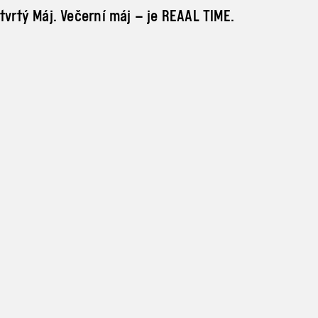
tvrtý Máj. Večerní máj – je REAAL TIME.
e série kurátorovaných výběrů audiovizuálního obsah
y Rainischové a Jáchyma Ozuny se zaměří na téma l
rmami a mnohostí jejích podob.