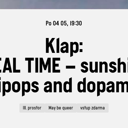
Po 04 05, 19:30
Klap:
AL TIME – sunsh
lipops and dopa
III. prostor
May be queer
vstup zdarma