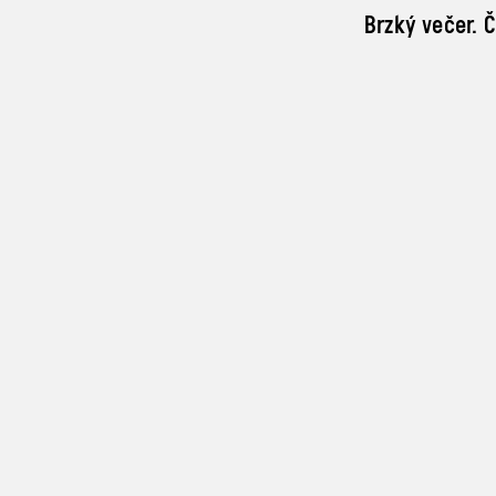
Brzký večer. Č
Druhý večer z
vedením Stázk
žánry, platfo
Třetí prostor