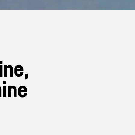
ine,
mine