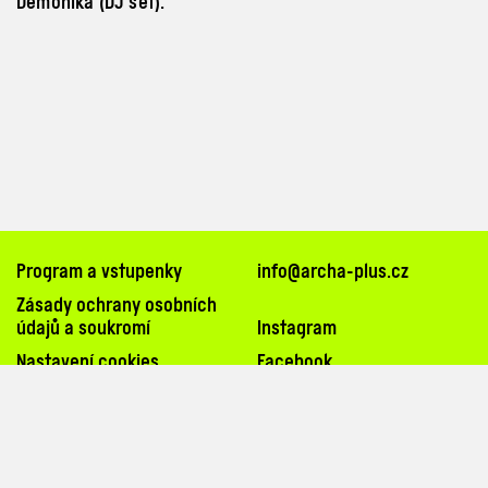
Demonika (DJ
set).
Program a vstupenky
info@archa-plus.cz
Zásady ochrany osobních
údajů a soukromí
Instagram
Nastavení cookies
Facebook
TikTok
Na Poříčí 26, 110 00, Praha 1