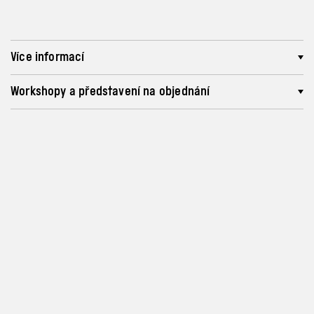
Více informací
Workshopy a představení na objednání
Program a vstupenky
info@archa-plus.cz
Zásady ochrany osobních
údajů a soukromí
Instagram