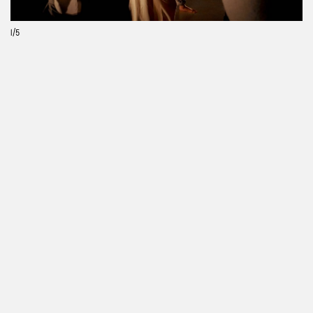
1
/5
Kredity
Místo konání a dispozice
Číst více
Proběhlé akce