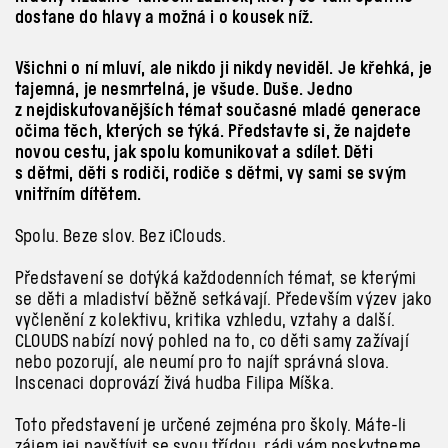
dostane do hlavy a možná i o kousek níž.
Všichni o
ní mluví, ale nikdo ji nikdy neviděl. Je křehká, je
tajemná, je nesmrtelná, je všude. Duše. Jedno
z
nejdiskutovanějších témat současné mladé generace
očima těch, kterých se týká. Představte si, že najdete
novou cestu, jak spolu komunikovat a
sdílet. Děti
s
dětmi, děti s
rodiči, rodiče s
dětmi, vy sami se svým
vnitřním dítětem.
Spolu. Beze slov. Bez iClouds.
Představení se dotýká každodenních témat, se kterými
se děti a
mladiství běžně setkávají. Především výzev jako
vyčlenění z kolektivu, kritika vzhledu, vztahy a
další.
CLOUDS nabízí nový pohled na to, co děti samy zažívají
nebo pozorují, ale neumí pro to najít správná slova.
Inscenaci doprovází živá hudba Filipa Míška.
Toto představení je určené zejména pro školy. Máte-li
zájem jej navštívit se svou třídou, rádi vám poskytneme