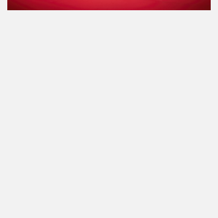
1
/4
Kredity
Místo konání a dispozice
Délka
Proběhlé akce