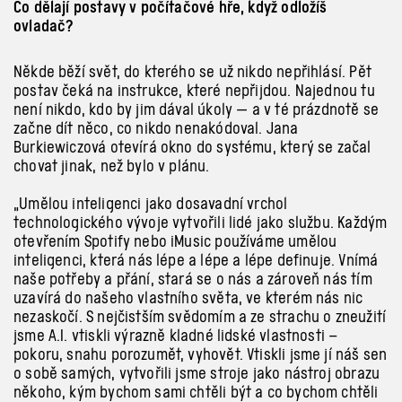
Co dělají postavy v počítačové hře, když odložíš
ovladač?
Někde běží svět, do kterého se už nikdo nepřihlásí. Pět
postav čeká na instrukce, které nepřijdou. Najednou tu
není nikdo, kdo by jim dával úkoly — a v té prázdnotě se
začne dít něco, co nikdo nenakódoval. Jana
Burkiewiczová otevírá okno do systému, který se začal
chovat jinak, než bylo v plánu.
„Umělou inteligenci jako dosavadní vrchol
technologického vývoje vytvořili lidé jako službu. Každým
otevřením Spotify nebo iMusic používáme umělou
inteligenci, která nás lépe a lépe a lépe definuje. Vnímá
naše potřeby a přání, stará se o nás a zároveň nás tím
uzavírá do našeho vlastního světa, ve kterém nás nic
nezaskočí. S nejčistším svědomím a ze strachu o zneužití
jsme A.I. vtiskli výrazně kladné lidské vlastnosti –
pokoru, snahu porozumět, vyhovět. Vtiskli jsme jí náš sen
o sobě samých, vytvořili jsme stroje jako nástroj obrazu
někoho, kým bychom sami chtěli být a co bychom chtěli