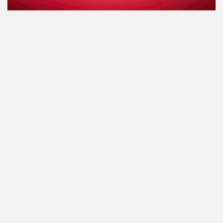
1
/4
Kredity
Místo konání a dispozice
Délka
Proběhlé akce