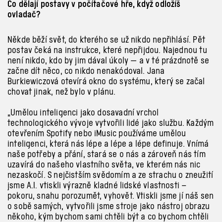
Co dělají postavy v počítačové hře, když odložíš
ovladač?
Někde běží svět, do kterého se už nikdo nepřihlásí. Pět
postav čeká na instrukce, které nepřijdou. Najednou tu
není nikdo, kdo by jim dával úkoly — a v té prázdnotě se
začne dít něco, co nikdo nenakódoval. Jana
Burkiewiczová otevírá okno do systému, který se začal
chovat jinak, než bylo v plánu.
„Umělou inteligenci jako dosavadní vrchol
technologického vývoje vytvořili lidé jako službu. Každým
otevřením Spotify nebo iMusic používáme umělou
inteligenci, která nás lépe a lépe a lépe definuje. Vnímá
naše potřeby a přání, stará se o nás a zároveň nás tím
uzavírá do našeho vlastního světa, ve kterém nás nic
nezaskočí. S nejčistším svědomím a ze strachu o zneužití
jsme A.I. vtiskli výrazně kladné lidské vlastnosti –
pokoru, snahu porozumět, vyhovět. Vtiskli jsme jí náš sen
o sobě samých, vytvořili jsme stroje jako nástroj obrazu
někoho, kým bychom sami chtěli být a co bychom chtěli