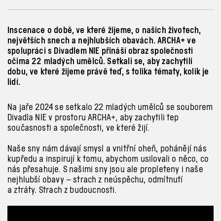
Inscenace o době, ve které žijeme, o našich životech,
největších snech a nejhlubších obavách. ARCHA+ ve
spolupráci s Divadlem NIE přináší obraz společnosti
očima 22 mladých umělců. Setkali se, aby zachytili
dobu, ve které žijeme právě teď, s tolika tématy, kolik je
lidí.
Na jaře 2024 se setkalo 22 mladých umělců se souborem
Divadla NIE v
prostoru ARCHA+, aby zachytili tep
současnosti a společnosti, ve které žijí.
Naše sny nám dávají smysl a
vnitřní oheň, pohánějí nás
kupředu a
inspirují k
tomu, abychom usilovali o
něco, co
nás přesahuje. S
našimi sny jsou ale propleteny i
naše
nejhlubší obavy – strach z
neúspěchu, odmítnutí
a
ztráty. Strach z
budoucnosti.