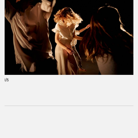
Previous
Next
1
/5
Kredity
Místo konání a dispozice