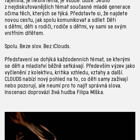
tajemná, je nesmrtelná, je všude. Duše. Jedno
z
nejdiskutovanějších témat současné mladé generace
očima těch, kterých se týká. Představte si, že najdete
novou cestu, jak spolu komunikovat a
sdílet. Děti
s
dětmi, děti s
rodiči, rodiče s
dětmi, vy sami se svým
vnitřním dítětem.
Spolu. Beze slov. Bez iClouds.
Představení se dotýká každodenních témat, se kterými
se děti a
mladiství běžně setkávají. Především výzev jako
vyčlenění z kolektivu, kritika vzhledu, vztahy a
další.
CLOUDS nabízí nový pohled na to, co děti samy zažívají
nebo pozorují, ale neumí pro to najít správná slova.
Inscenaci doprovází živá hudba Filipa Míška.