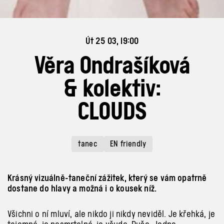
Út 25 03, 19:00
Věra Ondrašíková
& kolektiv:
CLOUDS
tanec
EN friendly
Krásný vizuálně-taneční zážitek, který se vám opatrně
dostane do hlavy a možná i o kousek níž.
Všichni o
ní mluví, ale nikdo ji nikdy neviděl. Je křehká, je