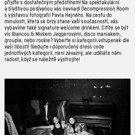
přijďte s dostatečným předstihem! Na spektakulární
a blyštivou podívanou vás navnadí Decompression Room
s výstavou fotografií Pavla Hejného. Na cestu do
minulosti, která se brzy stane vaší současností, vás
vybavíme také signature welcome drinkem. Cítíte se být
víc Biancou & Mickem Jaggerovými, disco maniakem,
groupie, nebo rookie? Vyberte si kategorii vstupenek dle
vaší libosti! Sledujte i doporučený dress code
jednotlivých kategorií, není závazný, ale uděláte nám
radost, když se náležitě vystrojíte!
Previous
Next