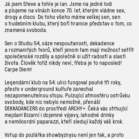
Já jsem Steve a tohle je Ian. Jsme na jedné lodi
a plujeme na vlnách konce 70. let, kterým vládne sex,
drogy a disco. Do toho všeho máme velkej sen, sen
o hudebním klubu, který boří hranice představ o tom, co
znamená svoboda.
Sen o Studiu 54, oáze nespoutanosti, dekadence
a rozmanitých tvorů, kteří jenom tam mají možnost setřít
společenské rozdíly a společně si užít radostí a slastí
života. Člověk totiž nikdy neví, třeba je to naposled!
Carpe Diem!
Legendární klub na 54. ulici fungoval pouhé tři roky,
přesto v underground kultuře zanechal
nezapomenutelnou stopu. Pulzující atmosféru ostrůvku
svobody, kde nic nebylo nemožné, přenáší
DEKKADANCERS do prostředí ARCHY+. Čeká vás strhující
mejdan! Bizarní i dojemné výjevy, lahodné drinky
a nemilosrdní paparazzi, kteří sledují každý váš krok.
Vstup do pozlátka showbyznysu není jen tak, a proto