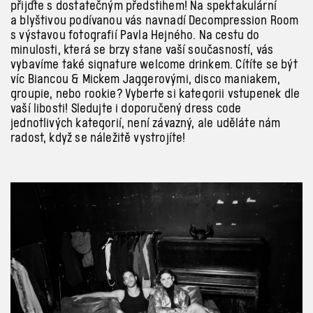
přijďte s dostatečným předstihem! Na spektakulární
a blyštivou podívanou vás navnadí Decompression Room
s výstavou fotografií Pavla Hejného. Na cestu do
minulosti, která se brzy stane vaší současností, vás
vybavíme také signature welcome drinkem. Cítíte se být
víc Biancou & Mickem Jaggerovými, disco maniakem,
groupie, nebo rookie? Vyberte si kategorii vstupenek dle
vaší libosti! Sledujte i doporučený dress code
jednotlivých kategorií, není závazný, ale uděláte nám
radost, když se náležitě vystrojíte!
Previous
Next