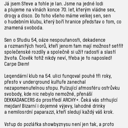
Já jsem Steve a tohle je Ian. Jsme na jedné lodi
a plujeme na vlnách konce 70. let, kterým vládne sex,
drogy a disco. Do toho všeho máme velkej sen, sen
o hudebním klubu, který boří hranice představ o tom, co
znamená svoboda.
Sen o Studiu 54, oáze nespoutanosti, dekadence
a rozmanitých tvorů, kteří jenom tam mají možnost setřít
společenské rozdíly a společně si užít radostí a slastí
života. Člověk totiž nikdy neví, třeba je to naposled!
Carpe Diem!
Legendární klub na 54. ulici fungoval pouhé tři roky,
přesto v underground kultuře zanechal
nezapomenutelnou stopu. Pulzující atmosféru ostrůvku
svobody, kde nic nebylo nemožné, přenáší
DEKKADANCERS do prostředí ARCHY+. Čeká vás strhující
mejdan! Bizarní i dojemné výjevy, lahodné drinky
a nemilosrdní paparazzi, kteří sledují každý váš krok.
Vstup do pozlátka showbyznysu není jen tak, a proto