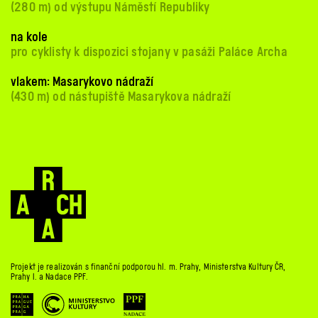
(280 m) od výstupu Náměstí Republiky
na kole
pro cyklisty k dispozici stojany v pasáži Paláce Archa
vlakem: Masarykovo nádraží
(430 m) od nástupiště Masarykova nádraží
Projekt je realizován s finanční podporou hl. m. Prahy, Ministerstva Kultury ČR,
Prahy 1. a Nadace PPF.