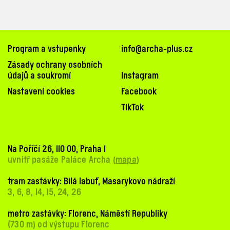
Program a vstupenky
info@archa-plus.cz
Zásady ochrany osobních
údajů a soukromí
Instagram
Nastavení cookies
Facebook
TikTok
Na Poříčí 26, 110 00, Praha 1
uvnitř pasáže Paláce Archa (
mapa
)
tram zastávky: Bílá labuť, Masarykovo nádraží
3, 6, 8, 14, 15, 24, 26
metro zastávky: Florenc, Náměstí Republiky
(730 m) od výstupu Florenc