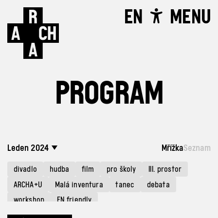
EN
MENU
PROGRAM
Leden 2024
Mřížka
Seznam
divadlo
hudba
film
pro školy
III. prostor
ARCHA+U
Malá inventura
tanec
debata
workshop
EN friendly