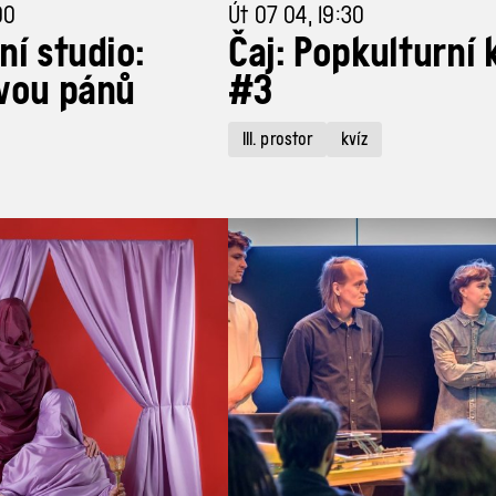
00
Út 07 04, 19:30
ní studio:
Čaj: Popkulturní 
vou pánů
#3
III. prostor
kvíz