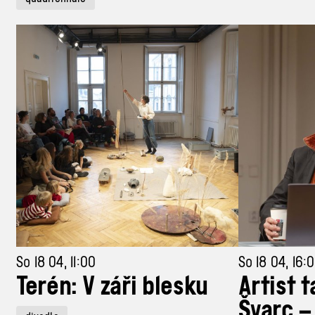
So 18 04, 11:00
So 18 04, 16:
Terén: V záři blesku
Artist t
Švarc –