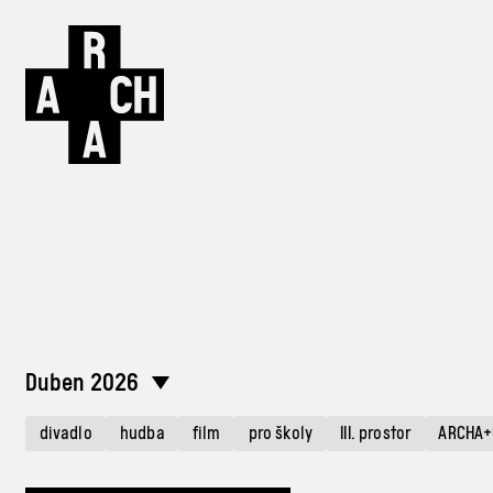
Duben 2026
divadlo
hudba
film
pro školy
III. prostor
ARCHA+