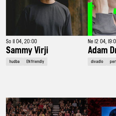
So 11 04, 20:00
Ne 12 04, 19:
Sammy Virji
Adam D
hudba
EN friendly
divadlo
per