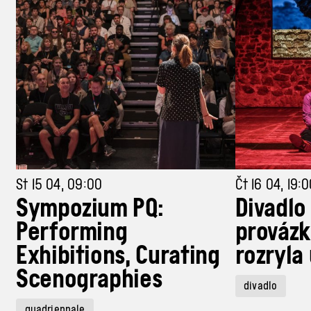
St 15 04, 09:00
Čt 16 04, 19:
Sympozium PQ:
Divadlo
Performing
provázk
Exhibitions, Curating
rozryla
Scenographies
divadlo
quadriennale