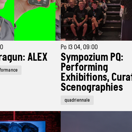
00
Po 13 04, 09:00
ragun: ALEX
Sympozium PQ:
Performing
formance
Exhibitions, Cura
Scenographies
quadriennale