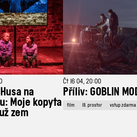
00
Čt 16 04, 20:00
 Husa na
Příliv: GOBLIN MO
u: Moje kopyta
film
III. prostor
vstup zdarma
 už zem