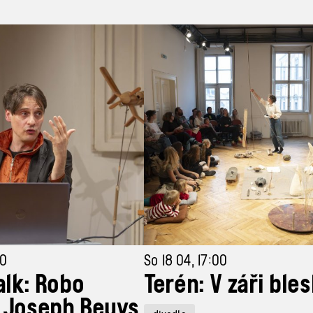
00
So 18 04, 17:00
alk: Robo
Terén: V záři ble
 Joseph Beuys