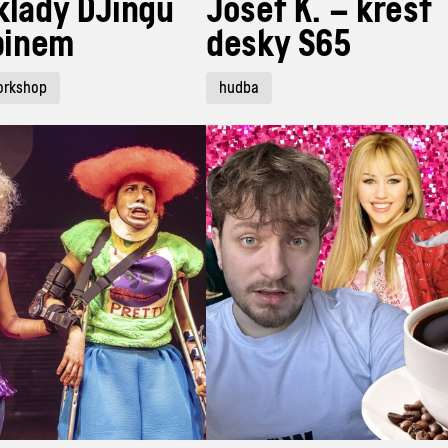
klady DJingu
Josef K. – křest
rbinem
desky S65
orkshop
hudba