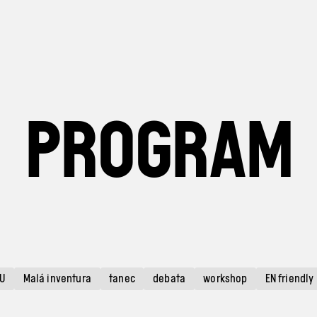
PROGRAM
U
Malá inventura
tanec
debata
workshop
EN friendly