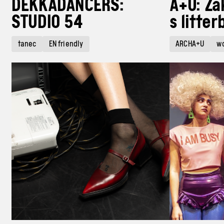
DEKKADANCERS:
A+U: Zá
STUDIO 54
s litte
tanec
EN friendly
ARCHA+U
w