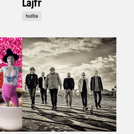
Lajfr
hudba