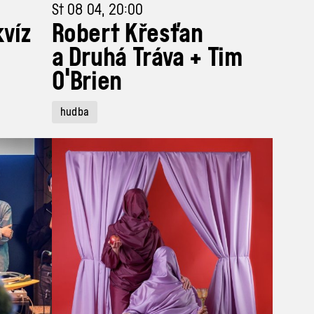
St 08 04, 20:00
kvíz
Robert Křesťan
a Druhá Tráva + Tim
O'Brien
hudba