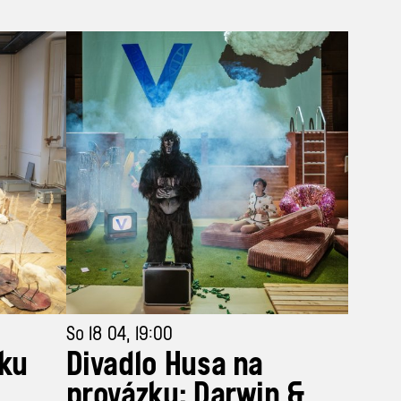
So 18 04, 19:00
sku
Divadlo Husa na
provázku: Darwin &