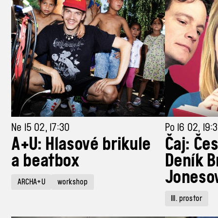
Ne 15 02, 17:30
Po 16 02, 19:
A+U: Hlasové brikule
Čaj: Če
a beatbox
Deník B
Joneso
ARCHA+U
workshop
III. prostor