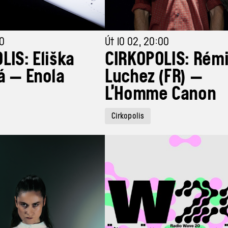
00
Út 10 02, 20:00
LIS: Eliška
CIRKOPOLIS: Rém
á — Enola
Luchez (FR) —
L’Homme Canon
Cirkopolis