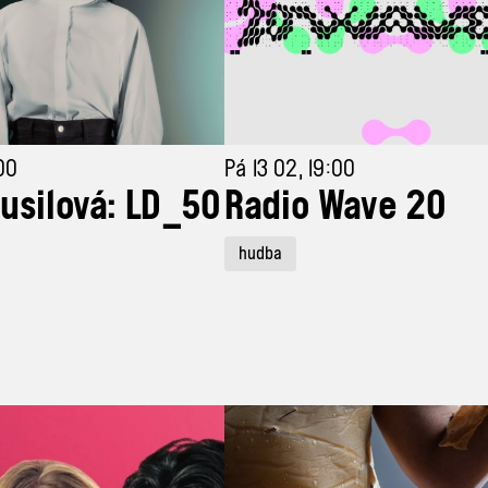
00
Pá 13 02, 19:00
usilová: LD_50
Radio Wave 20
hudba