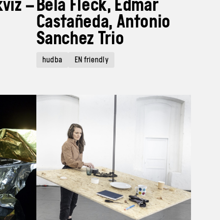
kvíz –
Béla Fleck, Edmar
Castañeda, Antonio
Sanchez Trio
hudba
EN friendly