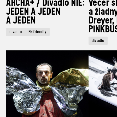
ARCHA+ / Divadlo NIE:
Večer s
JEDEN A JEDEN
a žiadny
A JEDEN
Dreyer,
PiNKBU
divadlo
EN friendly
divadlo