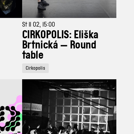
St 11 02, 15:00
i
CIRKOPOLIS: Eliška
Brtnická — Round
table
Cirkopolis