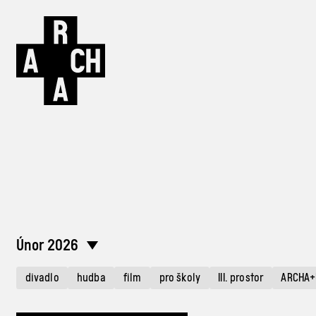
Únor 2026
divadlo
hudba
film
pro školy
III. prostor
ARCHA+