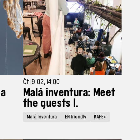
Čt 19 02, 14:00
ba
Malá inventura: Meet
the guests I.
Malá inventura
EN friendly
KAFE+