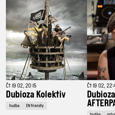
Čt 19 02, 20:15
Čt 19 02, 22:
Dubioza Kolektiv
Dubioza
AFTERP
hudba
EN friendly
hudba
vstu