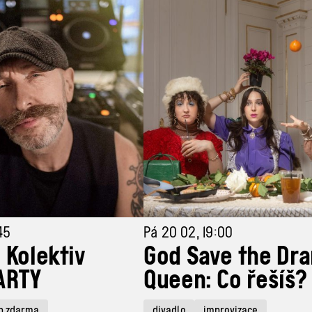
45
Pá 20 02, 19:00
 Kolektiv
God Save the Dr
ARTY
Queen: Co řešíš?
p zdarma
divadlo
improvizace