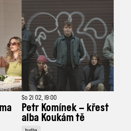
So 21 02, 19:00
ama
Petr Komínek – křest
alba Koukám tě
hudba