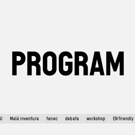
PROGRAM
U
Malá inventura
tanec
debata
workshop
EN friendly