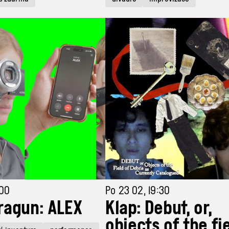
:00
Po 23 02, 19:30
ragun: ALEX
Klap: Debut, or,
objects of the fi