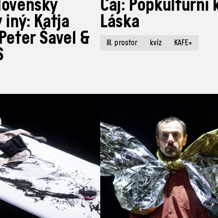
lovenský
Čaj: Popkulturní 
 iný: Katja
Láska
 Peter Šavel &
III. prostor
kvíz
KAFE+
S