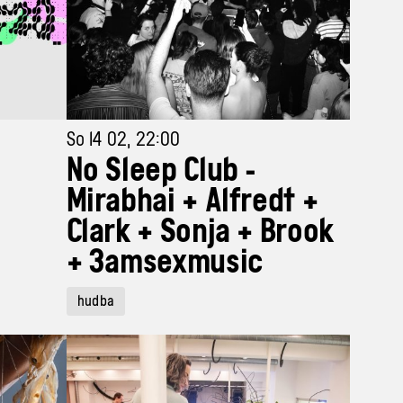
So 14 02, 22:00
No Sleep Club -
Mirabhai + Alfredt +
Clark + Sonja + Brook
+ 3amsexmusic
hudba