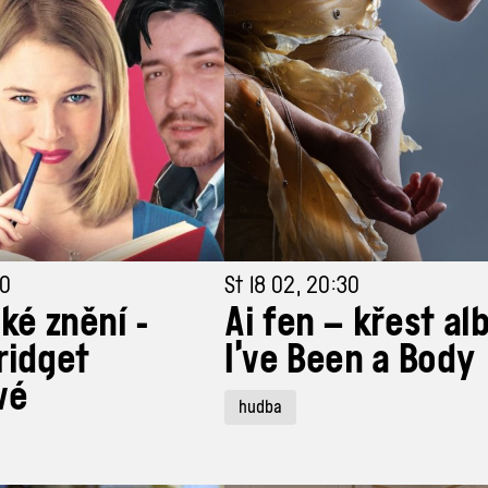
30
St 18 02, 20:30
ské znění -
Ai fen – křest al
ridget
I’ve Been a Body
vé
hudba