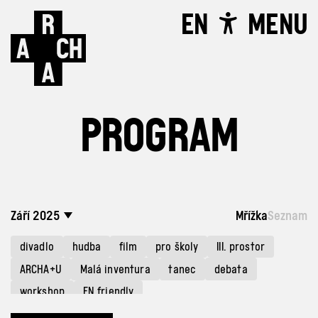
EN
MENU
PROGRAM
Září 2025
Mřížka
Seznam
divadlo
hudba
film
pro školy
III. prostor
ARCHA+U
Malá inventura
tanec
debata
workshop
EN friendly