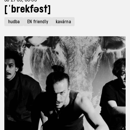
[ˈbrekfəst]
hudba
EN friendly
kavárna