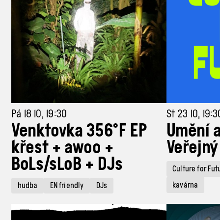
Pá 18 10, 19:30
St 23 10, 19:3
Venktovka 356°F EP
Umění a
křest + awoo +
Veřejný
BoLs/sLoB + DJs
Culture for Fut
kavárna
hudba
EN friendly
DJs