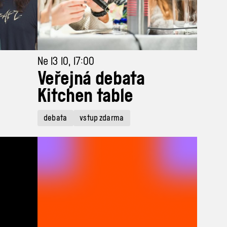
Ne 13 10, 17:00
Veřejná debata
Kitchen table
debata
vstup zdarma