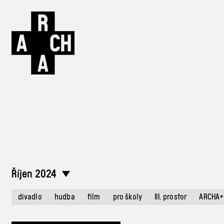
Říjen 2024
divadlo
hudba
film
pro školy
III. prostor
ARCHA+