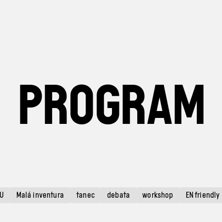
PROGRAM
U
Malá inventura
tanec
debata
workshop
EN friendly