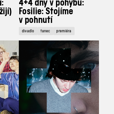
:
4+4 dny v pohybu:
ijí)
Fosilie: Stojíme
v pohnutí
divadlo
tanec
premiéra