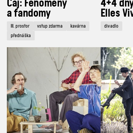
Čaj: Fenomény
4+4 dny
a fandomy
Elles Vi
III. prostor
vstup zdarma
kavárna
divadlo
přednáška