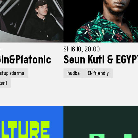
0
St 16 10, 20:00
Gin&Platonic
Seun Kuti & EGYP
stup zdarma
hudba
EN friendly
zení