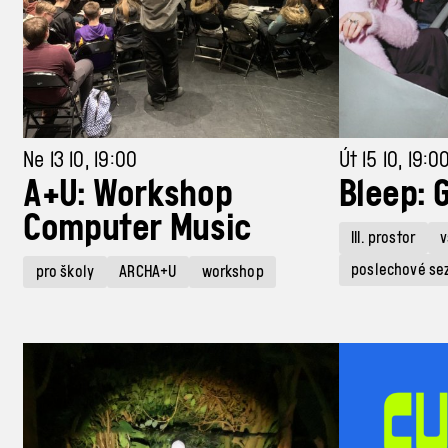
Ne 13 10, 19:00
Út 15 10, 19:0
A+U: Workshop
Bleep: 
Computer Music
III. prostor
v
poslechové se
pro školy
ARCHA+U
workshop