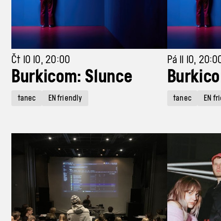
Čt 10 10, 20:00
Pá 11 10, 20:0
Burkicom: Slunce
Burkico
tanec
EN friendly
tanec
EN fr