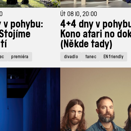
00
Út 08 10, 20:00
 v pohybu:
4+4 dny v pohybu
 Stojíme
Kono atari no do
tí
(Někde tady)
ec
premiéra
divadlo
tanec
EN friendly