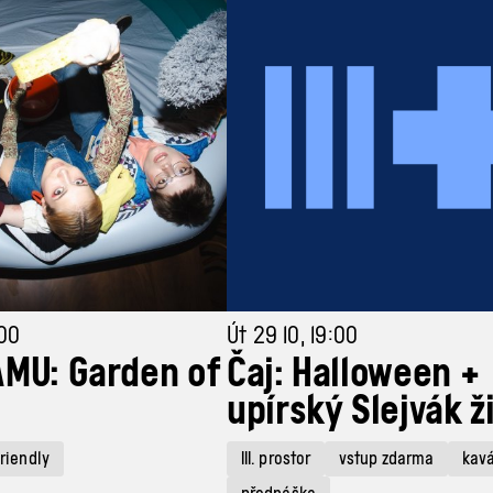
:00
Út 29 10, 19:00
MU: Garden of
Čaj: Halloween +
upírský Slejvák ž
friendly
III. prostor
vstup zdarma
kav