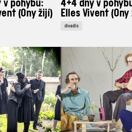
 v pohybu:
4+4 dny v pohybu
vent (Ony žijí)
Elles Vivent (Ony ž
divadlo