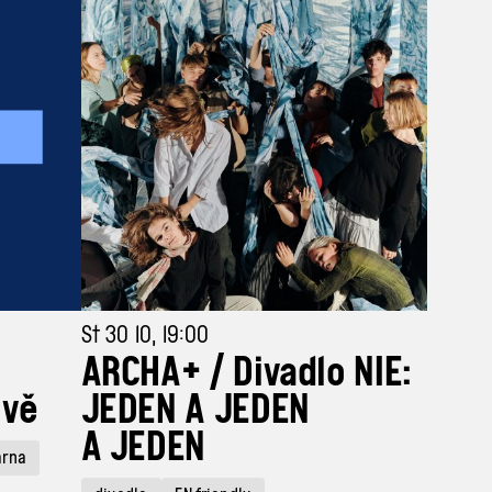
St 30 10, 19:00
ARCHA+ / Divadlo NIE:
ivě
JEDEN A JEDEN
A JEDEN
árna