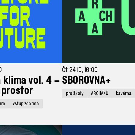
0
Čt 24 10, 16:00
 klima vol. 4 –
SBOROVNA+
 prostor
pro školy
ARCHA+U
kavárna
ure
vstup zdarma