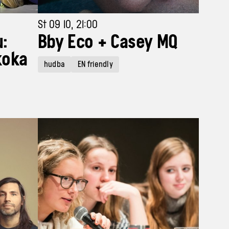
St 09 10, 21:00
:
Bby Eco + Casey MQ
koka
hudba
EN friendly