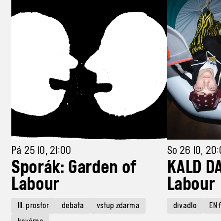
Pá 25 10, 21:00
So 26 10, 20
Sporák: Garden of
KALD DA
Labour
Labour
III. prostor
debata
vstup zdarma
divadlo
EN 