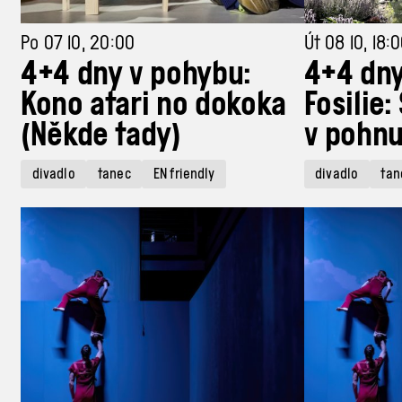
Po 07 10, 20:00
Út 08 10, 18:
4+4 dny v pohybu:
4+4 dny
Kono atari no dokoka
Fosilie:
(Někde tady)
v pohnu
divadlo
tanec
EN friendly
divadlo
tan