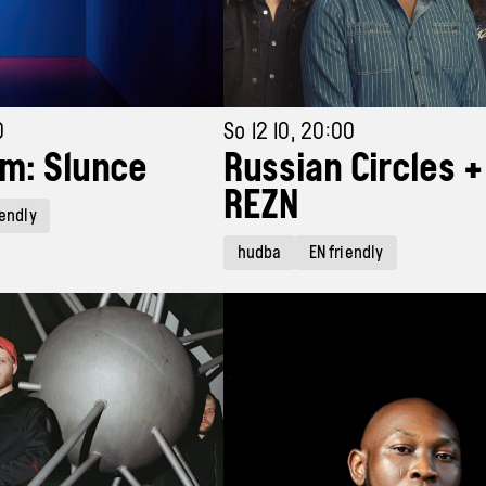
0
So 12 10, 20:00
m: Slunce
Russian Circles +
REZN
iendly
hudba
EN friendly