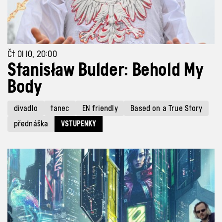
Čt 01 10, 20:00
Stanisław Bulder: Behold My
Body
divadlo
tanec
EN friendly
Based on a True Story
přednáška
VSTUPENKY