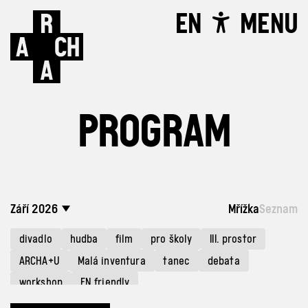
EN
MENU
PROGRAM
Září 2026
Mřížka
Seznam
divadlo
hudba
film
pro školy
III. prostor
ARCHA+U
Malá inventura
tanec
debata
workshop
EN friendly